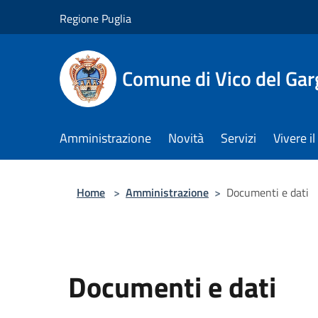
Salta al contenuto principale
Regione Puglia
Comune di Vico del Ga
Amministrazione
Novità
Servizi
Vivere 
Home
>
Amministrazione
>
Documenti e dati
Documenti e dati