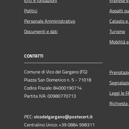
Enti e fondazioni
Imprese 
Politici
Appalti pu
Personale Amministrativo
Catasto e
Documenti e dati
Turismo
Mobilità e
CONTATTI
Comune di Vico del Gargano (FG)
Prenotaz
Piazza San Domenico n. 5 - 71018
Segnalazi
Codice Fiscale: 84000190714
Leggi le 
Partita IVA: 00980770713
Richiesta
PEC:
vicodelgargano@postecert.it
Centralino Unico: +39 0884 998311