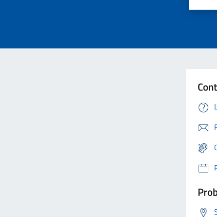
Cont
Prob