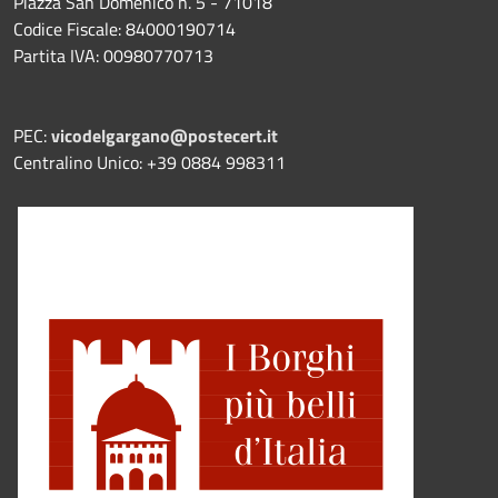
Piazza San Domenico n. 5 - 71018
Codice Fiscale: 84000190714
Partita IVA: 00980770713
PEC:
vicodelgargano@postecert.it
Centralino Unico: +39 0884 998311