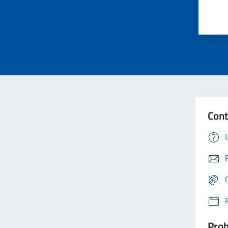
Cont
Prob