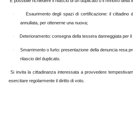
È possibile richiedere il rilascio di un duplicato o il rinnovo della
Esaurimento degli spazi di certificazione: il cittadino
·
annullata, per ottenerne una nuova;
Deterioramento: consegna della tessera danneggiata per il r
·
Smarrimento o furto: presentazione della denuncia resa pres
·
rilascio del duplicato.
Si invita la cittadinanza interessata a provvedere tempestivament
esercitare regolarmente il diritto di voto.