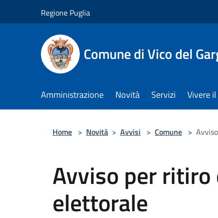
Salta al contenuto principale
Regione Puglia
Comune di Vico del Ga
Amministrazione
Novità
Servizi
Vivere 
Home
>
Novità
>
Avvisi
>
Comune
>
Avviso 
Avviso per ritiro
elettorale