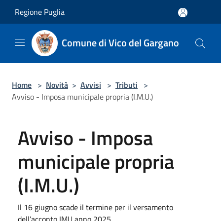
Salta al contenuto principale
Regione Puglia
Comune di Vico del Gargano
Home
>
Novità
>
Avvisi
>
Tributi
>
Avviso - Imposa municipale propria (I.M.U.)
Avviso - Imposa
municipale propria
(I.M.U.)
Il 16 giugno scade il termine per il versamento
dell’acconto IMU anno 2025