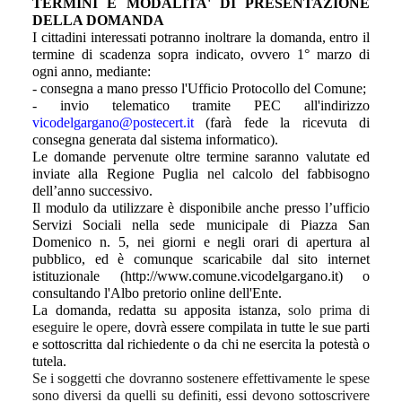
TERMINI E MODALITA' DI PRESENTAZIONE
DELLA DOMANDA
I cittadini interessati potranno inoltrare la domanda, entro il
termine di scadenza sopra indicato, ovvero 1° marzo di
ogni anno, mediante:
- consegna a mano presso l'Ufficio Protocollo del Comune;
- invio telematico tramite PEC all'indirizzo
vicodelgargano@postecert.it
(farà fede la ricevuta di
consegna generata dal sistema informatico).
Le domande pervenute oltre termine saranno valutate ed
inviate alla Regione Puglia nel calcolo del fabbisogno
dell’anno successivo.
Il modulo da utilizzare è disponibile anche presso l’ufficio
Servizi Sociali nella sede municipale di Piazza San
Domenico n. 5, nei giorni e negli orari di apertura al
pubblico, ed è comunque scaricabile dal sito internet
istituzionale (http://www.comune.vicodelgargano.it) o
consultando l'Albo pretorio online dell'Ente.
La domanda, redatta su apposita istanza,
solo prima di
eseguire le opere,
dovrà essere compilata in tutte le sue parti
e sottoscritta dal richiedente o da chi ne esercita la potestà o
tutela.
Se i soggetti che dovranno sostenere effettivamente le spese
sono diversi da quelli su definiti, essi devono sottoscrivere