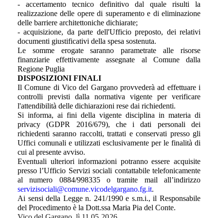
- accertamento tecnico definitivo dal quale risulti la
realizzazione delle opere di superamento e di eliminazione
delle barriere architettoniche dichiarate;
- acquisizione, da parte dell'Ufficio preposto, dei relativi
documenti giustificativi della spesa sostenuta.
Le somme erogate saranno parametrate alle risorse
finanziarie effettivamente assegnate al Comune dalla
Regione Puglia
DISPOSIZIONI FINALI
Il Comune di Vico del Gargano provvederà ad effettuare i
controlli previsti dalla normativa vigente per verificare
l'attendibilità delle dichiarazioni rese dai richiedenti.
Si informa, ai fini della vigente disciplina in materia di
privacy (GDPR 2016/679), che i dati personali dei
richiedenti saranno raccolti, trattati e conservati presso gli
Uffici comunali e utilizzati esclusivamente per le finalità di
cui al presente avviso.
Eventuali ulteriori informazioni potranno essere acquisite
presso l’Ufficio Servizi sociali contattabile telefonicamente
al numero 0884/998335 o tramite mail all’indirizzo
servizisociali@comune.vicodelgargano.fg.it
.
Ai sensi della Legge n. 241/1990 e s.m.i., il Responsabile
del Procedimento è la Dott.ssa Maria Pia del Conte.
Vico del Gargano,
lì 11.05
.2026