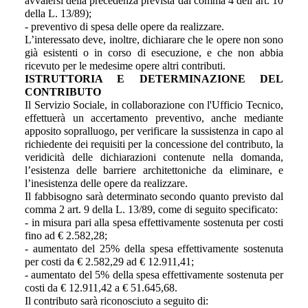
avvalersi della precedenza prevista dal comma 4 dell’art. 10
della L. 13/89);
- preventivo di spesa delle opere da realizzare.
L’interessato deve, inoltre, dichiarare che le opere non sono
già esistenti o in corso di esecuzione, e che non abbia
ricevuto per le medesime opere altri contributi.
ISTRUTTORIA E DETERMINAZIONE DEL
CONTRIBUTO
Il Servizio Sociale, in collaborazione con l'Ufficio Tecnico,
effettuerà un accertamento preventivo, anche mediante
apposito sopralluogo, per verificare la sussistenza in capo al
richiedente dei requisiti per la concessione del contributo, la
veridicità delle dichiarazioni contenute nella domanda,
l’esistenza delle barriere architettoniche da eliminare, e
l’inesistenza delle opere da realizzare.
Il fabbisogno sarà determinato secondo quanto previsto dal
comma 2 art. 9 della L. 13/89, come di seguito specificato:
- in misura pari alla spesa effettivamente sostenuta per costi
fino ad € 2.582,28;
- aumentato del 25% della spesa effettivamente sostenuta
per costi da € 2.582,29 ad € 12.911,41;
- aumentato del 5% della spesa effettivamente sostenuta per
costi da € 12.911,42 a € 51.645,68.
Il contributo sarà riconosciuto a seguito di: