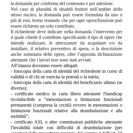
la domanda per conferma del contenuto e per adesione.
Nel caso di pluralità di disabili fruitori nell’ambito dello
stesso nucleo, la domanda può essere formulata da uno o
più di essi, fermo restando che per ogni opera/funzione può
essere richiesto un solo contributo.
Il richiedente deve indicare nella domanda l’intervento per
il quale chiede il contributo specificando il tipo di opere che
intende realizzare, le attrezzature da acquistare e/o da
installare, il relativo preventivo di spesa, o la descrizione
anche sommaria delle opere, oltre l’apposita dichiarazione
attestante che i lavori non sono stati avviati.
All’istanza dovranno essere allegati:
- fotocopia della carta di identità del richiedente in corso di
validità o di chi ne esercita la potestà o la tutela;
- fotocopia della carta di identità del beneficiario ultimo (se
diverso);
- certificato medico in carta libera attestante l'handicap
riconducibile a "menomazioni o limitazioni funzionali
permanenti (compresa la cecità) ovvero in menomazioni o
limitazioni funzionali relative alla deambulazione e alla
mobilità”;
- certificato ASL o altre commissioni pubbliche attestante
l'invalidità totale con difficoltà di deambulazione (per