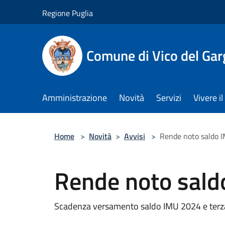
Salta al contenuto principale
Regione Puglia
Comune di Vico del Ga
Amministrazione
Novità
Servizi
Vivere 
Home
>
Novità
>
Avvisi
>
Rende noto saldo 
Rende noto sald
Scadenza versamento saldo IMU 2024 e terza