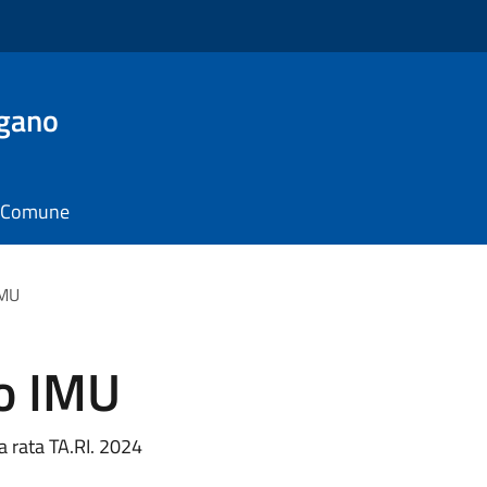
rgano
il Comune
IMU
o IMU
 rata TA.RI. 2024