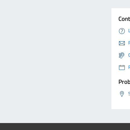
Cont
Prob