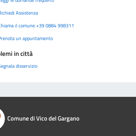
Richiedi Assistenza
Chiama il comune +39 0884 998311
Prenota un appuntamento
lemi in città
Segnala disservizio
Comune di Vico del Gargano