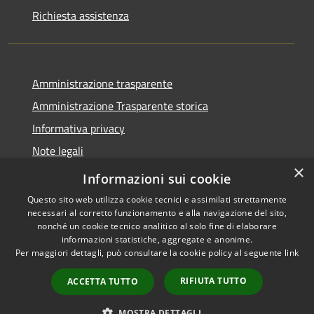
Richiesta assistenza
Amministrazione trasparente
Amministrazione Trasparente storica
Informativa privacy
Note legali
×
Dichiarazione di accessibilità
Informazioni sui cookie
Questo sito web utilizza cookie tecnici e assimilati strettamente
necessari al corretto funzionamento e alla navigazione del sito,
nonché un cookie tecnico analitico al solo fine di elaborare
informazioni statistiche, aggregate e anonime.
RSS
Copyright © 2026 • Comune di
Per maggiori dettagli, può consultare la cookie policy al seguente
link
Accessibilità
Vico del Gargano • Powered by
Privacy
Municipium
Accesso
•
RIFIUTA TUTTO
ACCETTA TUTTO
Cookie
redazione
Mappa del sito
MOSTRA DETTAGLI