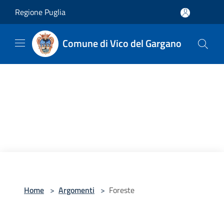
Salta al contenuto principale
Regione Puglia
Comune di Vico del Gargano
Home
>
Argomenti
>
Foreste