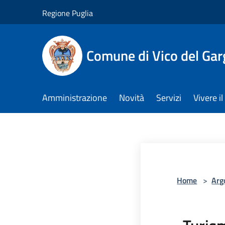
Salta al contenuto principale
Regione Puglia
Comune di Vico del Ga
Amministrazione
Novità
Servizi
Vivere 
Home
>
Arg