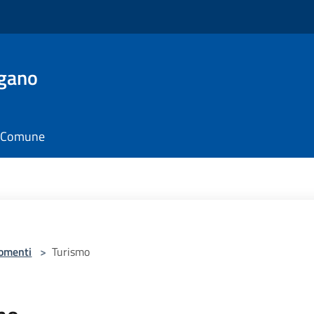
rgano
il Comune
omenti
>
Turismo