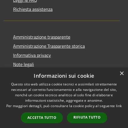
Richiesta assistenza
Amministrazione trasparente
Amministrazione Trasparente storica
Informativa privacy
Note legali
×
Dichiarazione di accessibilità
Informazioni sui cookie
Questo sito web utilizza cookie tecnici e assimilati strettamente
necessari al corretto funzionamento e alla navigazione del sito,
nonché un cookie tecnico analitico al solo fine di elaborare
informazioni statistiche, aggregate e anonime.
RSS
Copyright © 2026 • Comune di
Per maggiori dettagli, può consultare la cookie policy al seguente
link
Accessibilità
Vico del Gargano • Powered by
Privacy
Municipium
Accesso
•
RIFIUTA TUTTO
ACCETTA TUTTO
Cookie
redazione