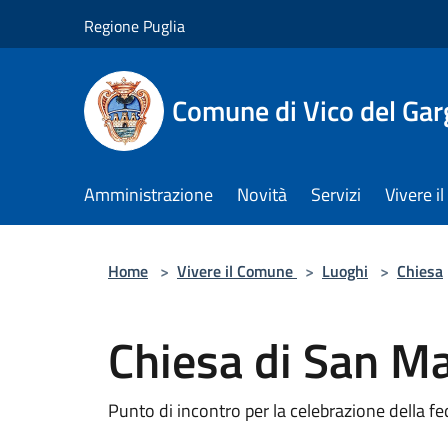
Salta al contenuto principale
Regione Puglia
Comune di Vico del Ga
Amministrazione
Novità
Servizi
Vivere 
Home
>
Vivere il Comune
>
Luoghi
>
Chiesa
Chiesa di San Ma
Punto di incontro per la celebrazione della fed