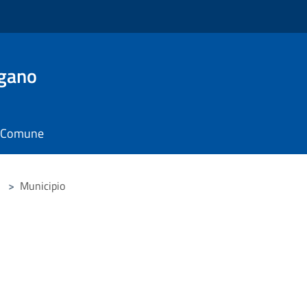
rgano
il Comune
>
Municipio