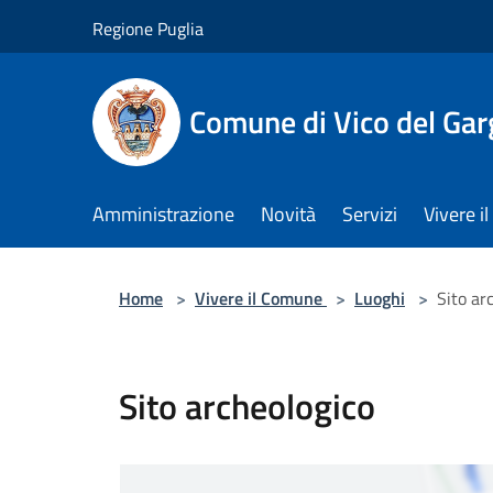
Salta al contenuto principale
Regione Puglia
Comune di Vico del Ga
Amministrazione
Novità
Servizi
Vivere 
Home
>
Vivere il Comune
>
Luoghi
>
Sito ar
Sito archeologico