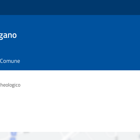
rgano
il Comune
cheologico