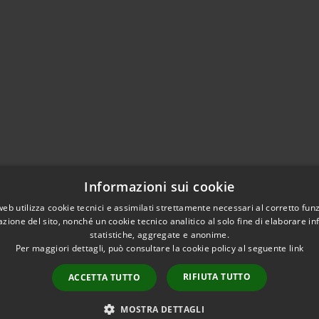
Informazioni sui cookie
web utilizza cookie tecnici e assimilati strettamente necessari al corretto fu
azione del sito, nonché un cookie tecnico analitico al solo fine di elaborare i
statistiche, aggregate e anonime.
Per maggiori dettagli, può consultare la cookie policy al seguente
link
RIFIUTA TUTTO
ACCETTA TUTTO
l sito
Copyright © 2026 • Comune
MOSTRA DETTAGLI