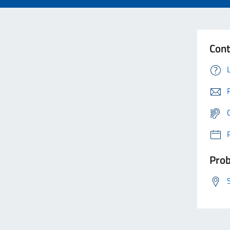
Cont
Prob