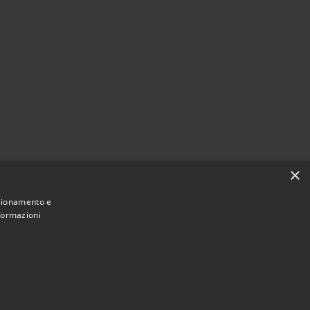
×
nzionamento e
nformazioni
Municipium
Accesso
 di Vico del Gargano • Powered by
•
redazione