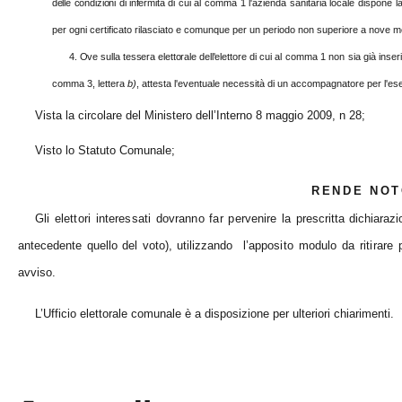
delle condizioni di infermità
di cui al comma 1 l'azienda sanitaria locale dispone la
per ogni certificato rilasciato e comunque per un periodo non superiore a nove m
4. Ove sulla tessera elettorale dell'elettore
di cui al comma 1 non sia già inserita 
comma 3, lettera
b)
, attesta l'eventuale necessità di un accompagnatore per l'ese
Vista la circolare del Ministero dell’Interno 8 maggio 2009, n 28;
Visto lo Statuto Comunale;
RENDE NOT
Gli elettori interessati dovranno far pervenire
la prescritta dichiaraz
antecedente quello del voto), utilizzando
l’apposito modulo da ritirare p
avviso.
L’Ufficio elettorale comunale è a disposizione per ulteriori chiarimenti.