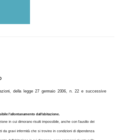
O
cazioni, della legge 27 gennaio 2006, n. 22
e successive
sibile l’allontanamento dall’abitazione.
azione in cui dimorano risulti impossibile, anche con l'ausilio dei
fetti da gravi infermità che si trovino in condizioni di dipendenza