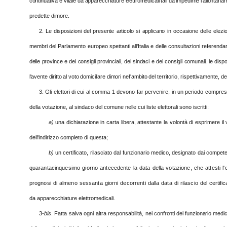
continuativa e vitale da apparecchiature elettromedicali tali da impedirne l'allontana
predette dimore.
2. Le disposizioni del presente articolo si applicano in occasione delle elez
membri del Parlamento europeo spettanti all'Italia e delle consultazioni referendar
delle province e dei consigli provinciali, dei sindaci e dei consigli comunali
,
le disp
l'avente diritto al voto domiciliare dimori nell'ambito
del territorio, rispettivamente, d
3. Gli elettori di cui al comma 1 devono far pervenire, in un periodo compres
della votazione, al sindaco del comune nelle cui liste elettorali sono iscritti:
a)
una dichiarazione in carta libera, attestante la volontà di esprimere il
dell'indirizzo completo di questa;
b)
un certificato, rilasciato dal funzionario medico, designato dai compete
quarantacinquesimo giorno antecedente la data della votazione, che attesti l'e
prognosi di almeno sessanta giorni decorrenti dalla data di rilascio del
certific
da apparecchiature elettromedicali.
3-
bis
. Fatta salva ogni altra responsabilità, nei
confronti del funzionario medico