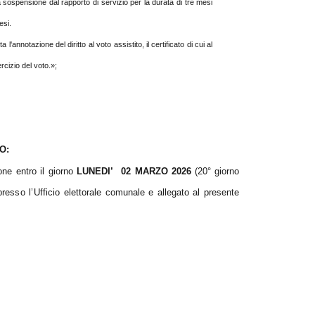
 sospensione dal rapporto di servizio per la durata di tre mesi
esi.
l'annotazione del diritto al voto assistito, il certificato di cui al
rcizio del voto.»;
O:
ione entro il giorno
LUNEDI’
02 MARZO 2026
(20° giorno
resso l’Ufficio
elettorale comunale e allegato al presente