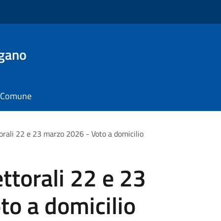
rgano
il Comune
orali 22 e 23 marzo 2026 - Voto a domicilio
ttorali 22 e 23
o a domicilio