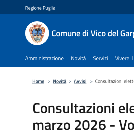
Salta al contenuto principale
Regione Puglia
Comune di Vico del Ga
Amministrazione
Novità
Servizi
Vivere 
Home
>
Novità
>
Avvisi
>
Consultazioni elett
Consultazioni ele
marzo 2026 - Vot