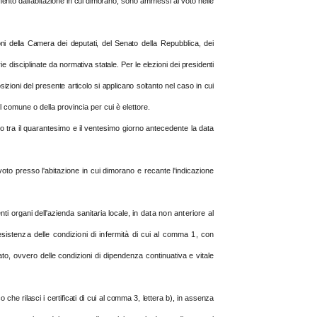
mento dall'abitazione in cui dimorano
, sono ammessi al voto nelle
ioni della Camera dei deputati, del Senato
della Repubblica, dei
ie disciplinate da
normativa statale. Per le elezioni dei presidenti
osizioni del presente articolo si applicano soltanto nel caso in cui
el comune o della provincia per cui è elettore.
o tra il quarantesimo e il ventesimo giorno antecedente la data
 voto presso l'abitazione in cui dimorano e recante l'indicazione
nti organi dell'azienda sanitaria locale,
in data non anteriore al
sistenza delle condizioni di infermità di cui al comma 1, con
ato, ovvero delle condizioni di dipendenza continuativa e vitale
 che rilasci i certificati di cui al comma 3, lettera b), in assenza