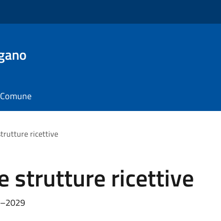
rgano
il Comune
trutture ricettive
 strutture ricettive
25–2029