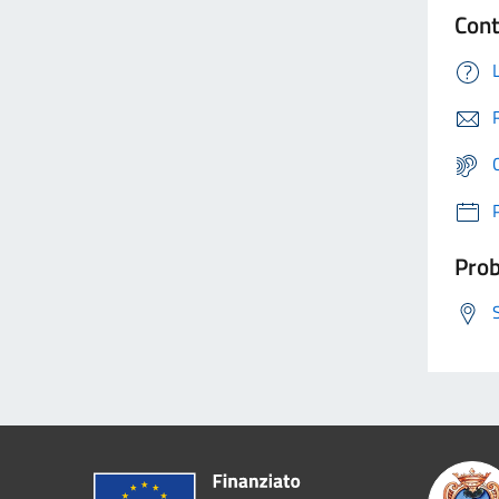
Cont
Prob