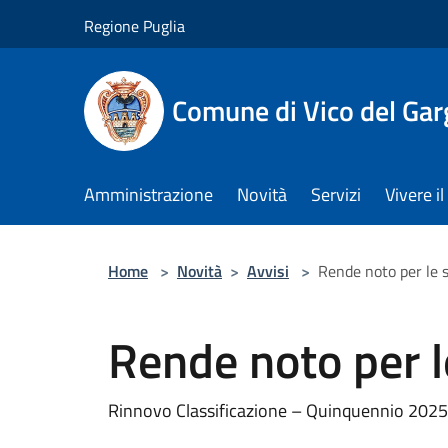
Salta al contenuto principale
Regione Puglia
Comune di Vico del Ga
Amministrazione
Novità
Servizi
Vivere 
Home
>
Novità
>
Avvisi
>
Rende noto per le s
Rende noto per le
Rinnovo Classificazione – Quinquennio 20